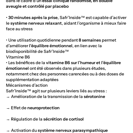
dans le cadre d’un
essai clinique randomisé, en double
aveugle et contrôlé par placebo
•
30 minutes après la prise
, Safr’Inside™ est capable d’activer
le
système nerveux relaxant
, aidant l’organisme à mieux faire
face au stress
• Une utilisation quotidienne pendant
8 semaines
permet
d’améliorer
l’équilibre émotionnel
, en lien avec la
biodisponibilité de Safr’Inside™
Vitamine B6
• Les bénéfices de la
vitamine B6 sur l’humeur et l’équilibre
émotionnel
ont été observés dans plusieurs études,
notamment chez des personnes carencées ou à des doses de
supplémentation adaptées
Mécanismes d’action
Safr’Inside™ agit sur plusieurs leviers liés au stress :
→ Amélioration de la transmission de la
sérotonine
→ Effet de
neuroprotection
→ Régulation de la
sécrétion de cortisol
→ Activation du
système nerveux parasympathique