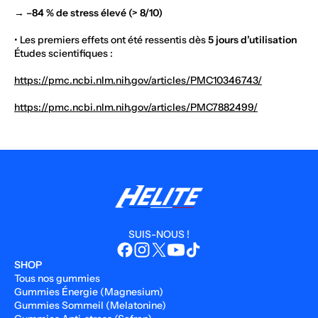
→
–84 % de stress élevé (> 8/10)
• Les premiers effets ont été ressentis dès
5 jours d’utilisation
Études scientifiques :
https://pmc.ncbi.nlm.nih.gov/articles/PMC10346743/
https://pmc.ncbi.nlm.nih.gov/articles/PMC7882499/
SUIS-NOUS !
SHOP
Tous nos gummies
Gummies Énergie (Magnesium)
Gummies Sommeil (Melatonine)