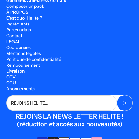
Gummies Anti-stress (Safran)
Composer un pack!
À PROPOS
C'est quoi Helite ?
Ingrédients
Partenariats
Contact
LEGAL
Coordonées
Mentions légales
Politique de confidentialité
Remboursement
Livraison
CGV
CGU
Abonnements
send
REJOINS HELITE...
REJOINS LA NEWS LETTER HELITE !
(réduction et accès aux nouveautés)